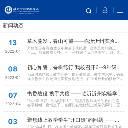
新闻动态
草木蔓发，春山可望——临沂沂州实验学校东校区美术学科线上课程素描
13
万物复苏春意盎然少年并肩东风纸鸢…这本是美好的三
2022-04
月…... 然而疫情反扑，一下子打破了我们所有的计划，为
了疫情防控，学生不得不居家学习，教师迅速展开线上教
学，在云端架起“艺术的彩虹”，疫情阻隔了...
初心如磐，奋楫笃行 我校召开6--9年级线上教学交流研讨会
08
为及时总结线上教学经验，提升教师线上教学的水平，确保
2022-04
线上教学工作更加扎实有效地进行，在业务校长的指导下，
中学教务处于2022年4月7日召开了六至九年级线上教学经
验分享会，六至九年级的年级主任、教研组长...
书香战役 携手共度 ——临沂沂州实验学校东校区开展线上读书分享活动
07
“欲求教书好，先做读书人”，阅读是教师成长的必由之路。
2022-04
春寒料峭，疫情之下，老师们在做好线上教学的同时，更需
要从书籍中汲取力量，深入思考，提升专业素养，为此，临
沂沂州实验学校东校区特举办以“书香战役 携...
聚焦线上教学学生“开口难”的问题 ——山东省小英教学线上教学研讨会学习心得
03
2022年4月1日，在临沂市教科院小学英语教研员尹若飞老