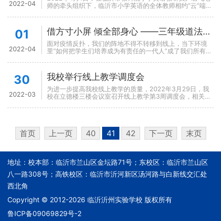
2022-04
师的牵头组织下，临沂市小学英语的全体教师相约“云”端，
共同参加了山东省小学英语线上教学急难问题解决的课例研
讨活动。临沂沂州实验学校小学部的全体英...
借方寸小屏 倾全部身心 ——三年级道法课纪实
01
面对疫情反扑，我们的阵地不得不转移到线上，当下环境
2022-04
里“如何把学生们培养成为有责任的一代人”成了我们所有道
法老师思考的最主要问题。网课第一周，我们没有急于讲授
新知，而是把当下的疫情当成教材，围绕“责任、...
我校举行线上教学调度会
30
为进一步提高我校线上教学的质量，2022年3月29日，我
2022-03
校在立德楼三楼会议室召开线上教学第3周调度会，相关中
层教学管理干部参加了本次会议，学校党委委员、副校长李
守峰全程参与此次活动，本次会议由中学教务...
首页
上一页
40
41
42
下一页
末页
地址：校本部：临沂市兰山区金坛路71号；东校区：临沂市兰山区
八一路308号；高铁校区：临沂市沂河新区汤河路与白新线交汇处
西北角
Copyright © 2012-2026 临沂沂州实验学校 版权所有
鲁ICP备09069829号-2