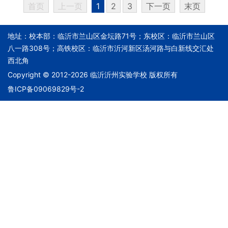
首页
上一页
1
2
3
下一页
末页
地址：校本部：临沂市兰山区金坛路71号；东校区：临沂市兰山区
八一路308号；高铁校区：临沂市沂河新区汤河路与白新线交汇处
西北角
Copyright © 2012-2026 临沂沂州实验学校 版权所有
鲁ICP备09069829号-2