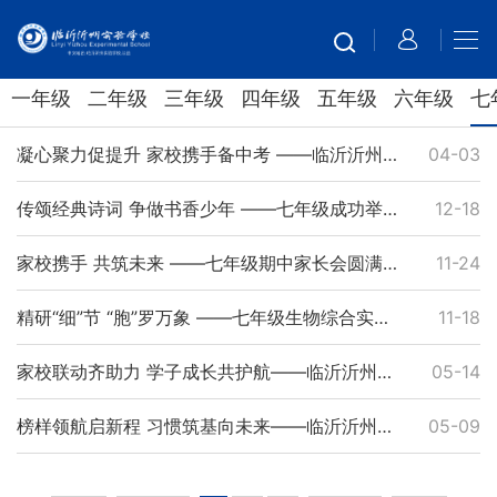
一年级
二年级
三年级
四年级
五年级
六年级
七
凝心聚力促提升 家校携手备中考 ——临沂沂州实验学校八年级召开地生中考分层家长会
04-03
传颂经典诗词 争做书香少年 ——七年级成功举办“儒雅沂州”诗词大赛
12-18
家校携手 共筑未来 ——七年级期中家长会圆满举行
11-24
精研“细”节 “胞”罗万象 ——七年级生物综合实践之细胞模型制作与展示活动
11-18
家校联动齐助力 学子成长共护航——临沂沂州实验学校举行七年级期中家长会
05-14
榜样领航启新程 习惯筑基向未来——临沂沂州实验学校举行七年级期中表彰暨学生习惯教育养成大会
05-09