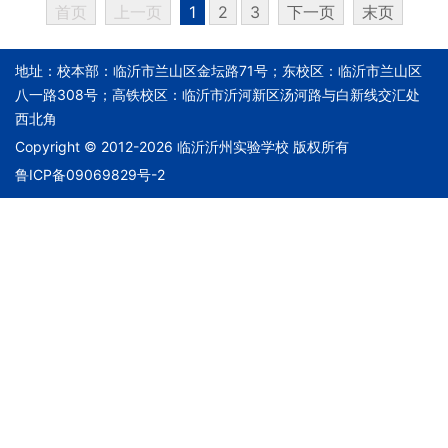
首页
上一页
1
2
3
下一页
末页
地址：校本部：临沂市兰山区金坛路71号；东校区：临沂市兰山区
八一路308号；高铁校区：临沂市沂河新区汤河路与白新线交汇处
西北角
Copyright © 2012-2026 临沂沂州实验学校 版权所有
鲁ICP备09069829号-2