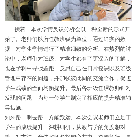
接着，本次学情反馈分析会以一种全新的形式开
始了。老师们以所任教班级为单位，通过详实的数
据，对学生学情进行了精准细致的分析。在热烈的讨
论中，老师们对班级、对学生都有了更深入的了解，
也在学科中寻找差距，反思自己在日常授课以及班级
管理中存在的问题，并加强彼此间的交流合作，促进
学生成绩的全面均衡提升。最后各班级任课教师针对
发现的问题，为每一位学生制定了相应的提升精准辅
导措施。
知来路，明去路，方能致远。本次会议老师们立足于
学生的成绩提升，深耕细研，从教与学的角度想对
策、找方法。全体教师必将同心共力，奋楫笃行，再