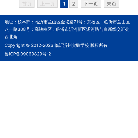
首页
上一页
1
2
下一页
末页
地址：校本部：临沂市兰山区金坛路71号；东校区：临沂市兰山区
八一路308号；高铁校区：临沂市沂河新区汤河路与白新线交汇处
西北角
Copyright © 2012-2026 临沂沂州实验学校 版权所有
鲁ICP备09069829号-2