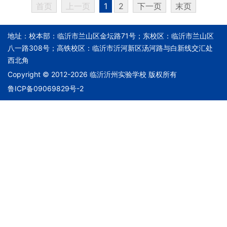
首页
上一页
1
2
下一页
末页
地址：校本部：临沂市兰山区金坛路71号；东校区：临沂市兰山区
八一路308号；高铁校区：临沂市沂河新区汤河路与白新线交汇处
西北角
Copyright © 2012-2026 临沂沂州实验学校 版权所有
鲁ICP备09069829号-2