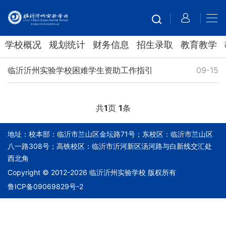
学校概况
规划统计
财务信息
招生录取
教育教学
临沂沂州实验学校困难学生资助工作指引
09-15
共
1
页
1
条
地址：校本部：临沂市兰山区金坛路71号；东校区：临沂市兰山区
八一路308号；高铁校区：临沂市沂河新区汤河路与白新线交汇处
西北角
Copyright © 2012-2026 临沂沂州实验学校 版权所有
鲁ICP备09069829号-2